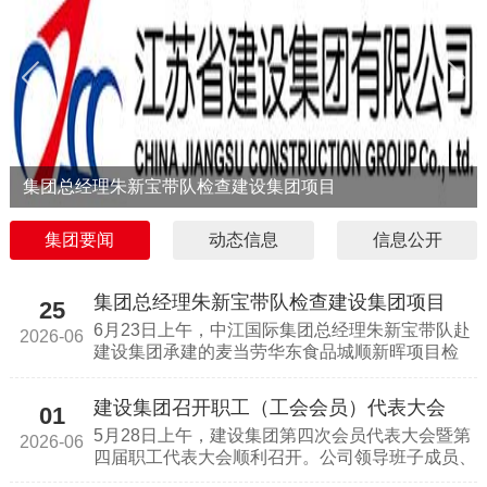
集团总经理朱新宝带队检查建设集团项目
集团要闻
动态信息
信息公开
集团总经理朱新宝带队检查建设集团项目
25
6月23日上午，中江国际集团总经理朱新宝带队赴
2026-06
建设集团承建的麦当劳华东食品城顺新晖项目检
查。质量安全部部长杨杰、建设集团总经理解
建设集团召开职工（工会会员）代表大会
01
5月28日上午，建设集团第四次会员代表大会暨第
2026-06
四届职工代表大会顺利召开。公司领导班子成员、
全体职工（工会会员）代表出席会议。中江