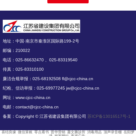
地址：中国·南京市秦淮区国际路199-2号
邮编：210022
电话：025-86632470 、025-83319540
传真：025-83310100
廉洁合规举报：025-68192508 fl@cjcc-china.cn
纪检、信访举报：025-69977245 jw@cjcc-china.cn
网址：www.cjcc-china.cn
电邮：contact@cjcc-china.cn
备案：Copyright © 江苏省建设集团有限公司
苏ICP备13016517号-1
喜结良缘
微信算账
零点看书
晋华营销
蕭文勝診所
消毒用品
顶声录音棚
岳阳梦