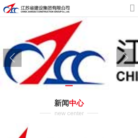

新闻
中心
new center